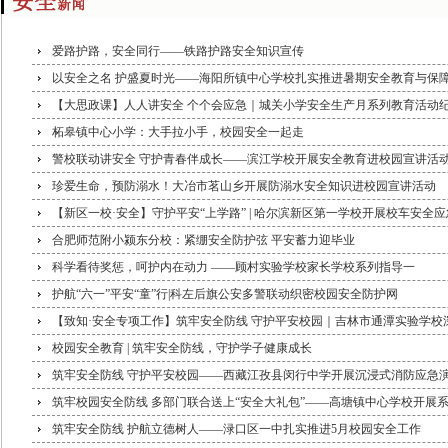
爱路护路，安全同行——铁路护路安全知识宣传
以安全之名 护盛夏时光——海阳所镇中心学校扎实推进暑期安全教育与保
【大思政课】人人讲安全 个个会应急｜城关小学安全生产月系列教育活动
柘皋镇中心小学：大手拉小手，校园安全一起走
警校联动讲安全 守护青春伴成长——滨江学校开展安全教育进校园宣讲活
珍爱生命，预防溺水！大冶市茗山乡开展防溺水安全知识进校园宣讲活动
【新区一校·安全】守护平安“上学路” | 哈尔滨新区第一学校开展校车安全
合肥师范附小颍东分校：紧绷安全防护弦 平安蓄力迎毕业
科学看待奖惩，呵护内在动力 ——顾村实验学校家长学校系列指导一
护航“六一”平安“童”行|科左后旗公安多警联动织密校园安全防护网
【致知·安全专项工作】筑牢安全防线 守护平安校园｜吉林市通潭实验学校
校园安全教育 | 筑牢安全防线，守护学子健康成长
筑牢安全防线 守护平安校园——西藏江孜县闵行中学开展沉浸式消防应急
筑牢校园安全防线 多部门联合送上“安全大礼包”——高塘镇中心学校开展
筑牢安全防线 护航立德树人——渌口区一中扎实推进5月校园安全工作