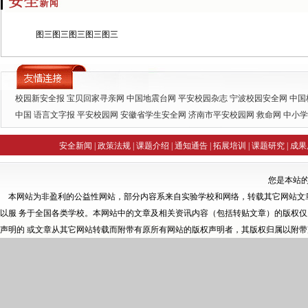
图三图三图三图三图三
校园新安全报
宝贝回家寻亲网
中国地震台网
平安校园杂志
宁波校园安全网
中国
中国
语言文字报
平安校园网
安徽省学生安全网
济南市平安校园网
救命网
中小学
训网
全国中小学随笔化写作网
未成年人自救自护知识讲座精选
钟创网诚
安全新闻
|
政策法规
|
课题介绍
|
通知通告
|
拓展培训
|
课题研究
|
成果
您是本站
本网站为非盈利的公益性网站，部分内容系来自实验学校和网络，转载其它网站文
以服 务于全国各类学校。本网站中的文章及相关资讯内容（包括转贴文章）的版权
声明的 或文章从其它网站转载而附带有原所有网站的版权声明者，其版权归属以附