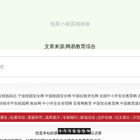
地震小屋震感体验
文章来源;网易教育综合
坠亡
安校园杂志
宁波校园安全网
中国校园安全网
中国自救求生网
全国中小学安全教育网
济南市平安校园网
救命网
中小学安全管理网
安青网教育
中国安全教育网
中国教育新
护知识讲座精选
钟创网诚
通告
|
拓展培训
|
课题研究
|
成果展示
|
专家顾问
|
基地活动
|
自护自救
|
论文展台
|
示范
您是本站的第
位访客