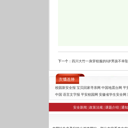
下一个：
四川大竹一身穿校服的8岁男孩不幸
校园新安全报
宝贝回家寻亲网
中国地震台网
平
中国
语言文字报
平安校园网
安徽省学生安全网
训网
全国中小学随笔化写作网
未成年人自救自
安全新闻
|
政策法规
|
课题介绍
|
通知