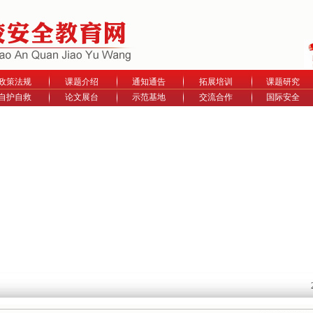
政策法规
课题介绍
通知通告
拓展培训
课题研究
自护自救
论文展台
示范基地
交流合作
国际安全
20