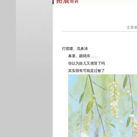
文章来
打喷嚏、流鼻涕
鼻塞、眼睛痒……
你以为娃儿又感冒了吗
其实很有可能是过敏了