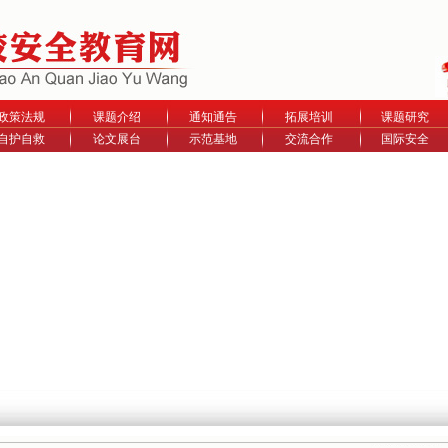
政策法规
课题介绍
通知通告
拓展培训
课题研究
自护自救
论文展台
示范基地
交流合作
国际安全
2021年