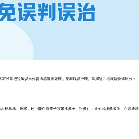
多家长常把过敏误当作普通感冒来处理，反而耽误护理。掌握这几点就能快速区分：
清水样鼻涕、鼻塞，还可能伴随孩子频繁揉鼻子、抠鼻孔，甚至出现鼻出血；而普通感