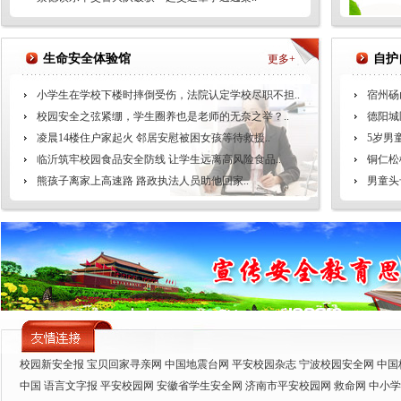
生命安全体验馆
自护
更多+
小学生在学校下楼时摔倒受伤，法院认定学校尽职不担..
宿州砀
校园安全之弦紧绷，学生圈养也是老师的无奈之举？..
德阳城
凌晨14楼住户家起火 邻居安慰被困女孩等待救援..
5岁男
临沂筑牢校园食品安全防线 让学生远离高风险食品..
铜仁松
熊孩子离家上高速路 路政执法人员助他回家..
男童头
校园新安全报
宝贝回家寻亲网
中国地震台网
平安校园杂志
宁波校园安全网
中国
中国
语言文字报
平安校园网
安徽省学生安全网
济南市平安校园网
救命网
中小学