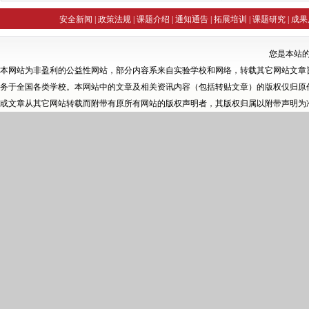
训网
全国中小学随笔化写作网
未成年人自救自护知识讲座精选
钟创网诚
安全新闻
|
政策法规
|
课题介绍
|
通知通告
|
拓展培训
|
课题研究
|
成果
您是本站
本网站为非盈利的公益性网站，部分内容系来自实验学校和网络，转载其它网站文章
务于全国各类学校。本网站中的文章及相关资讯内容（包括转贴文章）的版权仅归原
或文章从其它网站转载而附带有原所有网站的版权声明者，其版权归属以附带声明为