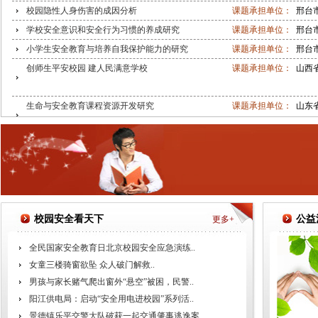
校园隐性人身伤害的成因分析
课题承担单位：
邢台
学校安全意识和安全行为习惯的养成研究
课题承担单位：
邢台
小学生安全教育与培养自我保护能力的研究
课题承担单位：
邢台
创师生平安校园 建人民满意学校
课题承担单位：
山西
生命与安全教育课程资源开发研究
课题承担单位：
山东
校园反欺凌（暴力伤害）事件的安全防范、应对及问题
课题承担单位：
安徽
处理研
校园安全看天下
公益
更多+
全民国家安全教育日北京校园安全应急演练..
女童三楼骑窗欲坠 众人破门解救..
男孩与家长赌气爬出窗外“悬空”被困，民警..
阳江供电局：启动“安全用电进校园”系列活..
景德镇乐平交警大队破获一起交通肇事逃逸案..