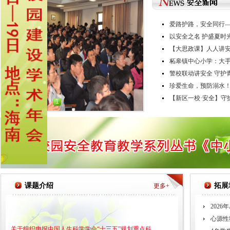
爱路护路，安全同行—
以安全之名 护盛夏时
【大思政课】人人讲安
柘皋镇中心小学：大手
警校联动讲安全 守护
珍爱生命，预防溺水！
【新区一校·安全】守护平
1
课题介绍
拓展
更多+
202
心源性
关于组织申报中国人生科学学会“十三五”规划重点科..